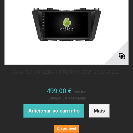
Auto Rádio MAZDA 5/PREMACY 2009 2010 2011...
499,00 €
Com IVA
Entrega: 1 a 3 semanas
Adicionar ao carrinho
Mais
Disponível