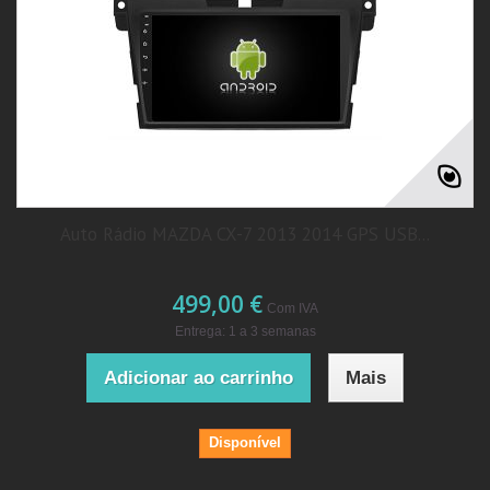
Auto Rádio MAZDA CX-7 2013 2014 GPS USB...
499,00 €
Com IVA
Entrega: 1 a 3 semanas
Adicionar ao carrinho
Mais
Disponível