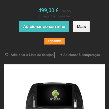
499,00 €
Com IVA
Entrega: 1 a 3 semanas
Adicionar ao carrinho
Mais
Disponível
Adicionar à Lista de desejos
Adicionar à comparação