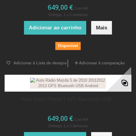
649,00 €
Com IVA
Entrega: 1 a 3 semanas
Adicionar ao carrinho
Mais
Disponível
Adicionar à Lista de desejos
Adicionar à comparação
Auto Rádio Mazda 5 GPS Bluetooth USB...
649,00 €
Com IVA
Entrega: 1 a 3 semanas