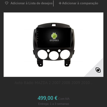
Adicionar à Lista de desejos
Adicionar à comparação
Auto Rádio MAZDA 2 2007 2008 2009 2010...
499,00 €
Com IVA
Entrega: 1 a 3 semanas