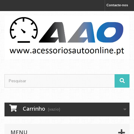
Contacte-nos
Carrinho
(vazio)
MENU