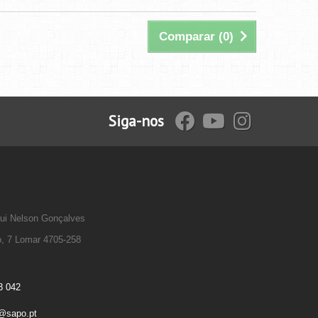
Comparar (
0
)
Siga-nos
Rui Nelson Gonçalves
o, 7 Lomar 4705-258
3 042
e@sapo.pt