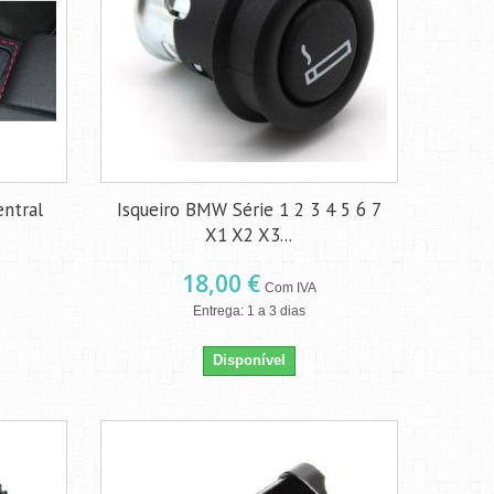
entral
Isqueiro BMW Série 1 2 3 4 5 6 7
X1 X2 X3...
18,00 €
Com IVA
Entrega: 1 a 3 dias
Disponível