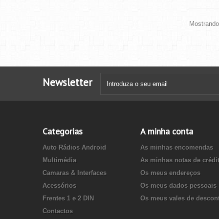
Mostrando 
Newsletter
Categorias
A minha conta
Auto Rádios Android
As minhas encomendas
Multimédia
As minhas notas de crédi
Camaras & Interfaces
Os meus endereços
Acessórios
Os meus dados pessoais
Frentes 1 e 2 DIN
Os meus vales de descon
Contactos