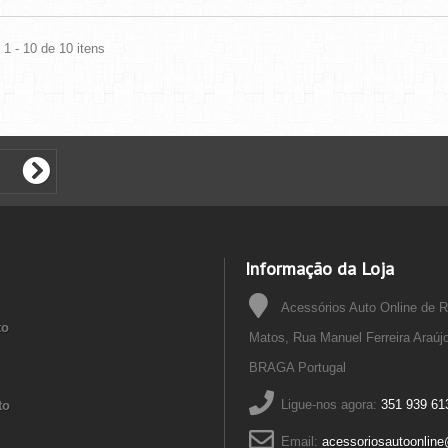
1 - 10 de 10 itens
Informação da Loja
Acessórios Auto Online de 
to
Matos, Rua Manuel Ferreira Araúj
BRAGA Portugal
Ligue-nos agora:
351 939 61
to
Email:
acessoriosautoonlin