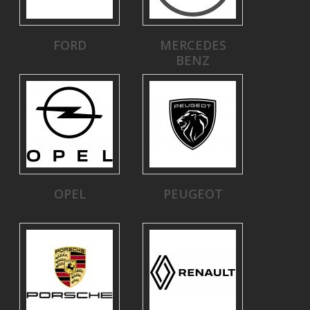
FORD
MERCEDES
BENZ
OPEL
PEUGEOT